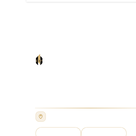
EAP PARTNERS
Advocate & Legal Consultant
Kantor Kami
Jl. Pringgondani No. 21,
Cilandak, Jakarta Selatan,
Indonesia
Lihat lokasi kantor kami di Google Maps untuk
petunjuk arah dan estimasi waktu tempuh.
Lihat Lokasi
WhatsApp