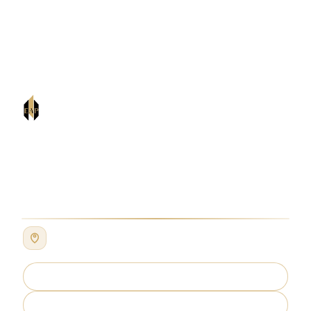
EAP PARTNERS
Advocate & Legal Consultant
Kantor Kami
Jl. Pringgondani No. 21,
Cilandak, Jakarta Selatan,
Indonesia
Lihat lokasi kantor kami di Google Maps untuk
petunjuk arah dan estimasi waktu tempuh.
Lihat Lokasi
WhatsApp