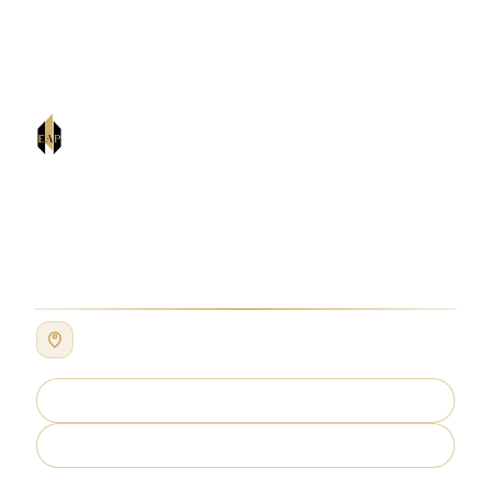
EAP PARTNERS
Advocate & Legal Consultant
Kantor Kami
Jl. Pringgondani No. 21,
Cilandak, Jakarta Selatan,
Indonesia
Lihat lokasi kantor kami di Google Maps untuk
petunjuk arah dan estimasi waktu tempuh.
Lihat Lokasi
WhatsApp