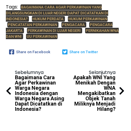
Tags:
BAGAIMANA CARA AGAR PERKAWINAN YANG
DILANGSUNGKAN DI LUAR NEGERI DAPAT DICATATKAN DI
INDONESIA?
HUKUM PERDATA
HUKUM PERKAWINAN
PENCATATAN PERKAWINAN
PENGACARA
PENGACARA
JAKARTA
PERKAWINAN DI LUAR NEGERI
PERNIKAHAN WNA
DAN WNI
UU PERKAWINAN
Share on Facebook
Share on Twitter
Sebelumnya
Selanjutnya
Bagaimana Cara
Apakah WNI Yang
Agar Perkawinan
Menikah Dengan
Warga Negara
WNA
Indonesia dengan
Mengakibatkan
Warga Negara Asing
Objek Tanah
Dapat Dicatatkan di
Miliknya Menjadi
Indonesia?
Hilang?